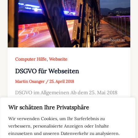
,
Computer Hilfe
Webseite
DSGVO für Webseiten
Martin Osanger
/
25. April 2018
DSGVO im Allgemeinen Ab dem 25. Mai 2018
tritt die neue Datenschutz-Grundverordnung
Wir schätzen Ihre Privatsphäre
(DSGVO) in Kraft und betrifft alle
Unternehmen, die […]
Wir verwenden Cookies, um Ihr Surferlebnis zu
verbessern, personalisierte Anzeigen oder Inhalte
einzusetzen und unseren Datenverkehr zu analysieren.